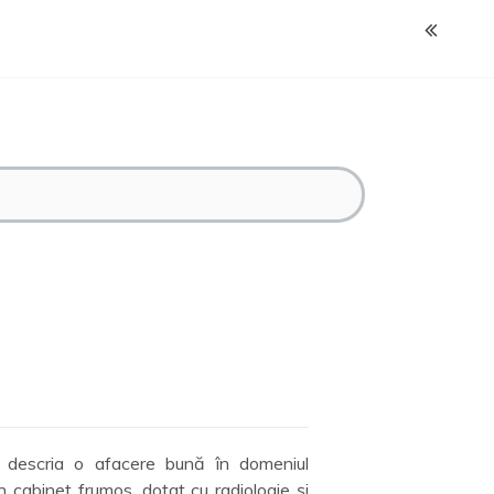
i descria o afacere bună în domeniul
 cabinet frumos, dotat cu radiologie şi