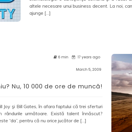
altele necesare unui business decent. La noi, ca
ajunge […]
6 min
17 years ago
March 5, 2009
iu? Nu, 10 000 de ore de muncă!
Joy şi Bill Gates, în afara faptului că trei sferturi
 rândurile următoare. Există talent înnăscut?
te “da”, pentru că nu orice jucător de […]