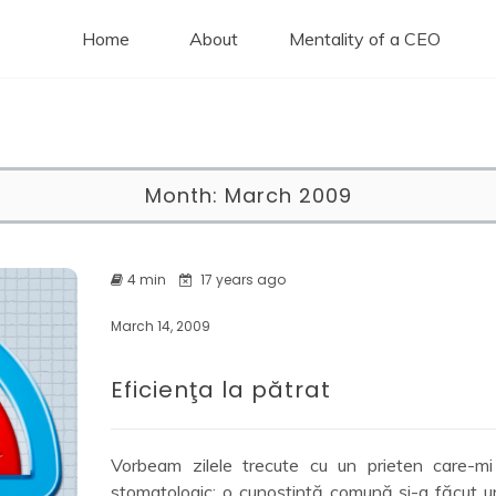
Home
About
Mentality of a CEO
Dan Carja
Month:
March 2009
4 min
17 years ago
March 14, 2009
Eficienţa la pătrat
Vorbeam zilele trecute cu un prieten care-m
stomatologic: o cunoştinţă comună şi-a făcut un