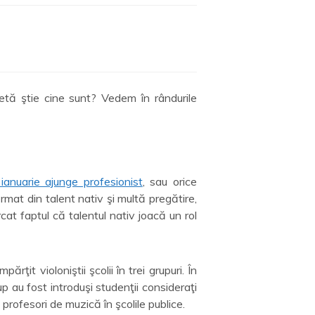
netă ştie cine sunt? Vedem în rândurile
ianuarie ajunge profesionist
, sau orice
at din talent nativ şi multă pregătire,
at faptul că talentul nativ joacă un rol
ţit violoniştii şcolii în trei grupuri. În
rup au fost introduşi studenţii consideraţi
 profesori de muzică în şcolile publice.