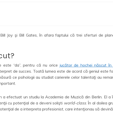
ll Joy şi Bill Gates, în afara faptului că trei sferturi de pla
cut?
e este “da”, pentru că nu orice
jucător de hochei născut în 
erpret de succes. Toată lumea este de acord că geniul este form
ură ce psihologii au studiat carierele celor talentaţi au remarc
important.
 a efectuat un studiu la Academia de Muzică din Berlin. El a împăr
enţii cu potenţial de a deveni solişti
world-class
. În al doilea g
 potenţial de a interpreta profesionist, care intenţionau să devină