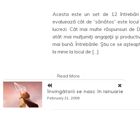
În Canada este o intensă cul
hochei. Sute de copii can
un set de 12 întrebări care
practice acest sport înain
t de “sănătos” este locul unde
grădiniţă. Din acel 
mai multe răspunsuri de Da, cu
campionate pentru fiecare
miţi angajaţii şi productivitate
iar în fiecare grupă jucătorii
rebările: Ştiu ce se aşteaptă de
l de […]
Read More
Învingătorii se nasc în Ianuarie
February 21, 2009