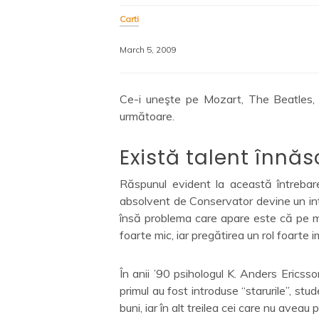
Carti
March 5, 2009
Ce-i uneşte pe Mozart, The Beatles, Bi
următoare.
Există talent înnăs
Răspunul evident la această întrebar
absolvent de Conservator devine un int
însă problema care apare este că pe măs
foarte mic, iar pregătirea un rol foarte 
În anii ’90 psihologul K. Anders Ericsson
primul au fost introduse “starurile”, stud
buni, iar în alt treilea cei care nu aveau