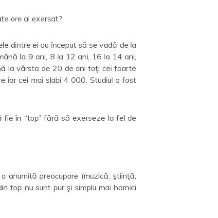
câte ore ai exersat?
le dintre ei au început să se vadă de la
ână la 9 ani, 8 la 12 ani, 16 la 14 ani,
 la vârsta de 20 de ani toţi cei foarte
 iar cei mai slabi 4 000. Studiul a fost
 fie în “top” fără să exerseze la fel de
 o anumită preocupare (muzică, ştiinţă,
in top nu sunt pur şi simplu mai harnici