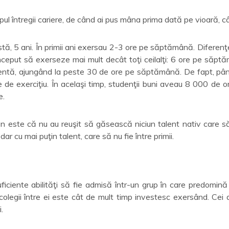
timpul întregii cariere, de când ai pus mâna prima dată pe vioară, 
tă, 5 ani. În primii ani exersau 2-3 ore pe săptămână. Diferenţe
nceput să exerseze mai mult decât toţi ceilalţi: 6 ore pe săptăm
ntă, ajungând la peste 30 de ore pe săptămână. De fapt, până
e exerciţiu. În acelaşi timp, studenţii buni aveau 8 000 de ore
e.
son este că nu au reuşit să găsească niciun talent nativ care să
dar cu mai puţin talent, care să nu fie între primii.
iciente abilităţi să fie admisă într-un grup în care predomină
colegii între ei este cât de mult timp investesc exersând. Cei d
.