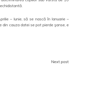
 echidistantă.
ilie – Iunie, să se nască în Ianuarie –
me din cauza datei se pot pierde şanse, e
Next post