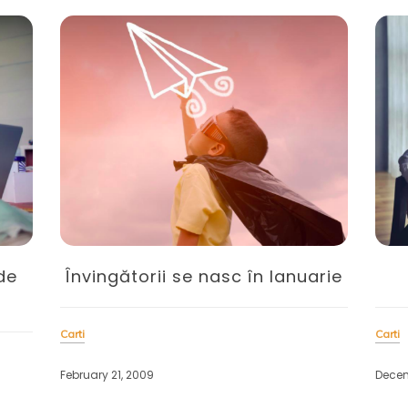
 în Ianuarie
Eroarea Warren Harding
Carti
December 28, 2008