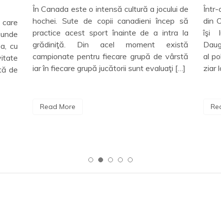
tură a jocului de
Într-o dimineaţă din 1899, în faţa unui ho
adieni încep să
din Ohio, doi bărbaţi s-au întalnit în timp
te de a intra la
îşi lustruiau pantofii. Unul era Har
moment există
Daugherty, avocat şi lobbyist, un Machiave
 grupă de vârstă
al politicii. Al doilea bărbat era jurnalist la
 sunt evaluaţi […]
ziar local, care urma […]
Read More