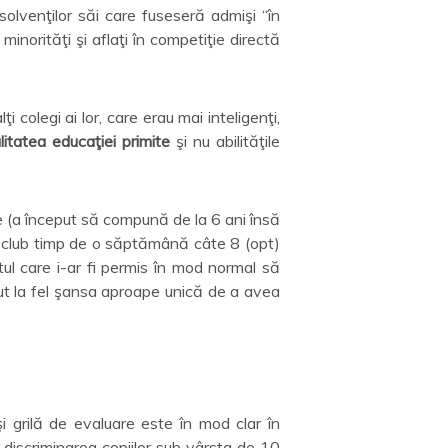
olvenţilor săi care fuseseră admişi “în
minorităţi şi aflaţi în competiţie directă
lţi colegi ai lor, care erau mai inteligenţi,
litatea educaţiei primite
şi nu abilităţile
 (a început să compună de la 6 ani însă
n club timp de o săptămână câte 8 (opt)
ul care i-ar fi permis în mod normal să
ut la fel şansa aproape unică de a avea
i grilă de evaluare este în mod clar în
discriminarea copiilor sub vârsta de 10