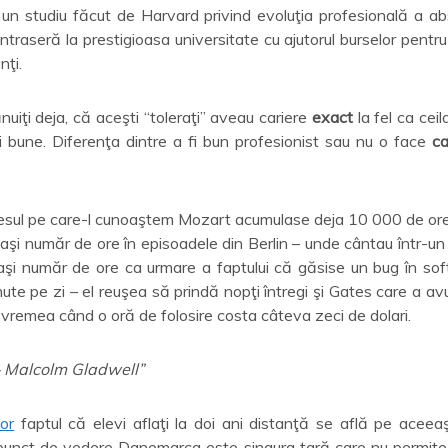
un studiu făcut de Harvard privind evoluţia profesională a abs
traseră la prestigioasa universitate cu ajutorul burselor pentru 
nţi.
nuiţi deja, că aceşti “toleraţi” aveau cariere
exact
la fel ca ceila
i bune. Diferenţa dintre a fi bun profesionist sau nu o face
ca
esul pe care-l cunoaştem Mozart acumulase deja 10 000 de ore
laşi număr de ore în episoadele din Berlin – unde cântau într-u
aşi număr de ore ca urmare a faptului că găsise un bug în soft
te pe zi – el reuşea să prindă nopţi întregi şi Gates care a av
 vremea când o oră de folosire costa câteva zeci de dolari.
 – Malcolm Gladwell”
ior
faptul că elevi aflaţi la doi ani distanţă se află pe aceeaş
punct de vedere Danemarca este singura ţară care nu permite 