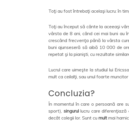
Toţi au fost întrebaţi acelaşi lucru: în 
Toţi au început să cânte la aceeaşi vârs
vârsta de 8 ani, când cei mai buni au î
crescând frecvenţa până la vârsta cure
buni ajunseseră să aibă 10 000 de ore d
repetat şi la pianişti, cu rezultate similar
Lucrul care uimeşte la studiul lui Erics
mult ca ceilalţi, sau unul foarte muncitor 
Concluzia?
În momentul în care o persoană are suf
sport),
singurul
lucru care diferenţiază 
decât colegii lor. Sunt cu
mult
mai harnici