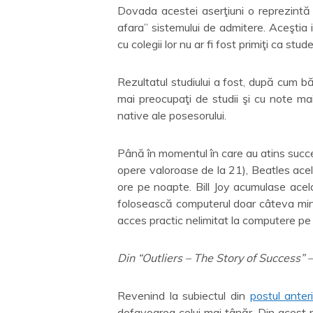
Dovada acestei aserţiuni o reprezintă 
afara” sistemului de admitere. Aceştia in
cu colegii lor nu ar fi fost primiţi ca stude
Rezultatul studiului a fost, după cum bă
mai preocupaţi de studii şi cu note ma
native ale posesorului.
Până în momentul în care au atins succ
opere valoroase de la 21), Beatles ace
ore pe noapte. Bill Joy acumulase acel
folosească computerul doar câteva minu
acces practic nelimitat la computere pe
Din “Outliers – The Story of Success”
Revenind la subiectul din
postul anter
defavoarea celui mai tânăr. Din acest 